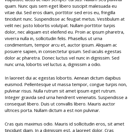
quam. Nunc quis sem eget libero suscipit malesuada eu
vitae dui. Sed eros diam, porttitor sed eros eu, fringilla
tincidunt nunc. Suspendisse ac feugiat metus. Vestibulum at
velit nec justo lobortis volutpat. Nullam porttitor turpis
dolor, nec aliquam est eleifend eu. Proin ac ipsum pharetra,
viverra nulla in, sollicitudin felis. Phasellus ut urna
condimentum, tempor arcu et, auctor ipsum. Aliquam ac
posuere sapien, in consectetur ipsum. Sed iaculis egestas
dolor ac pharetra. Donec luctus vel nunc in dignissim. Sed
nunc urna, lobortis vel luctus a, dignissim a odio.
In laoreet dui ac egestas lobortis. Aenean dictum dapibus
euismod. Pellentesque ut massa tempor, congue turpis non,
pulvinar risus. Nulla rutrum sit amet ipsum eget rutrum.
Integer gravida sed urna hendrerit venenatis. Suspendisse a
consequat libero. Duis ut convallis libero. Mauris auctor
ultrices porta. Nullam dictum a est non pulvinar.
Cras quis maximus odio. Mauris id sollicitudin eros, sit amet
tincidunt diam. In a dignissim est, a laoreet dolor. Cras