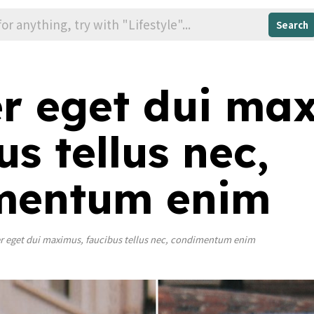
Search
r eget dui ma
us tellus nec,
mentum enim
r eget dui maximus, faucibus tellus nec, condimentum enim