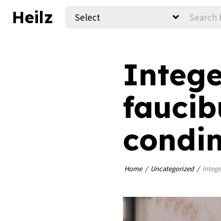
Heilz
Select
Intege
faucib
condi
Home
Uncategorized
Intege