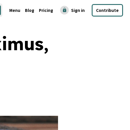
Menu
Blog
Pricing
Sign in
Contribute
lock
ximus,