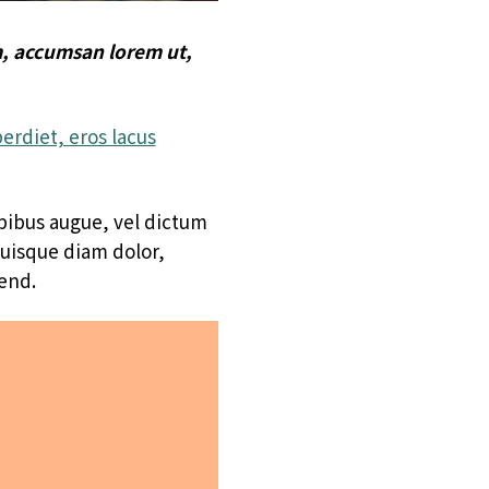
m, accumsan lorem ut,
erdiet, eros lacus
apibus augue, vel dictum
Quisque diam dolor,
end.